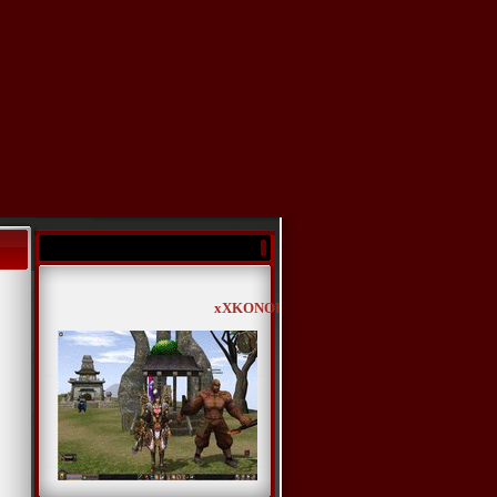
xXKONOHAXx