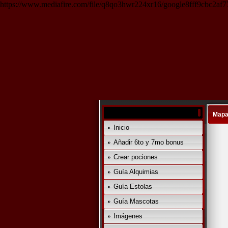
https://www.mediafire.com/file/q8qo3hwr224xr16/google8fff9cbc2af77
Map
Inicio
Añadir 6to y 7mo bonus
Crear pociones
Guía Alquimias
Guía Estolas
Guía Mascotas
Imágenes