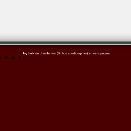
¡Hoy había/n 3 visitantes (8 clics a subpáginas) en ésta página!
e00.html/file