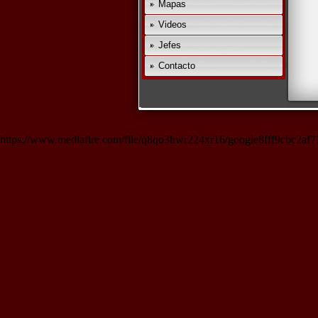
Mapas
Videos
Jefes
Contacto
https://www.mediafire.com/file/q8qo3hwr224xr16/google8fff9cbc2af77