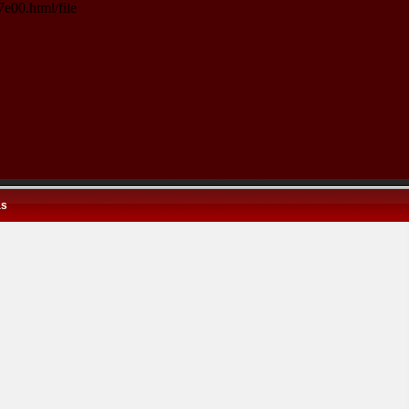
e00.html/file
as